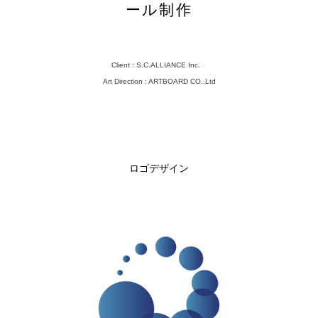
ール制作
Client : S.C.ALLIANCE Inc.
Art Direction : ARTBOARD CO.,Ltd
ロゴデザイン