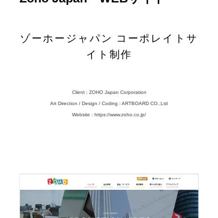
ゾーホージャパン コーポレイトサ
イト制作
Client : ZOHO Japan Corporation
Art Direction / Design / Coding : ARTBOARD CO.,Ltd
Website : https://www.zoho.co.jp/