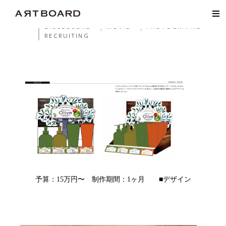
ALL
WEB
HP
LP
EC
GRAPHIC
AD
PHA
LOGO
DISCLOSURE
MOVIE
PHOTOGRAPHE
RECRUITING
予算：15万円〜 制作期間：1ヶ月 ■デザイン