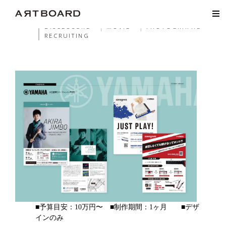
ALL
WEB
HP
LP
EC
GRAPHIC
AD
PHA
LOGO
DISCLOSURE
MOVIE
PHOTOGRAPHE
RECRUITING
■予算目安：10万円〜 ■制作期間：1ヶ月 ■デザ
インのみ