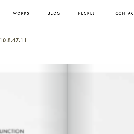
WORKS
BLOG
RECRUIT
CONTAC
 8.47.11
採用動画制作
COMPANY
WEB
ス
作
デザイン定額サービス(サブスク)
ホー
界