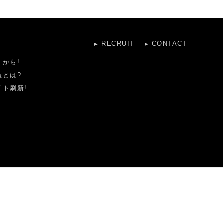
RECRUIT
CONTACT
から!
値とは?
ト刷新!