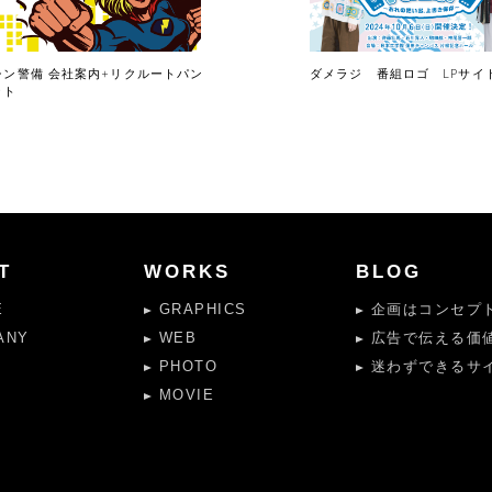
シン警備 会社案内+リクルートパン
ダメラジ 番組ロゴ LPサイ
ット
T
WORKS
BLOG
E
GRAPHICS
企画はコンセプト
ANY
WEB
広告で伝える価
PHOTO
迷わずできるサイ
MOVIE