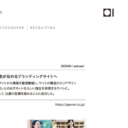
T
OTOGRAPHE
RECRUITING
チール撮影、動画制作
PHOTO
STAFF
ムページ保守サービス