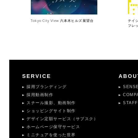
Tokyo City View 六本木ヒルズ展望台
テイ
フレ
SERVICE
ABOU
採用ブランディング
SENS
採用動画制作
COMP
スチール撮影、動画制作
STAFF
ショッピングサイト制作
デザイン定額サービス（サブスク）
ホームページ保守サービス
ミニチュアを使った世界