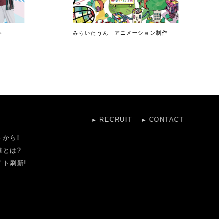
ト
みらいたうん アニメーション制作
RECRUIT
CONTACT
から!
値とは?
ト刷新!