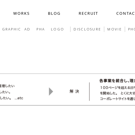
WORKS
BLOG
RECRUIT
CONTAC
GRAPHIC
AD
PHA
LOGO
DISCLOSURE
MOVIE
PH
採用動画制作
COMPANY
WEB
ス
作
デザイン定額サービス(サブスク)
ホー
界