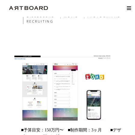
ALL
WEB
HP
LP
EC
GRAPHIC
AD
PHA
LOGO
DISCLOSURE
MOVIE
PHOTOGRAPHE
RECRUITING
■予算目安：150万円〜 ■制作期間：3ヶ月 ■デザ