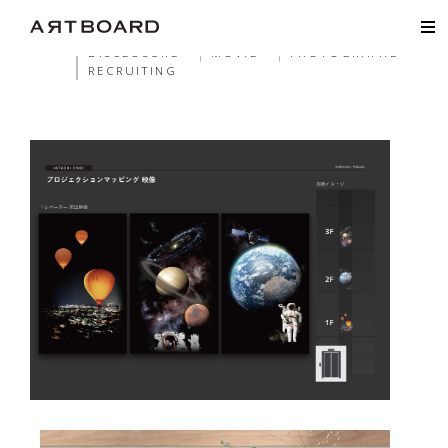
ALL
WEB
HP
LP
EC
GRAPHIC
AD
PHA
LOGO
DISCLOSURE
MOVIE
PHOTOGRAPHE
RECRUITING