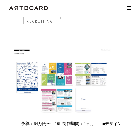
ALL
WEB
HP
LP
EC
GRAPHIC
AD
PHA
LOGO
DISCLOSURE
MOVIE
PHOTOGRAPHE
RECRUITING
予算：64万円〜 16P 制作期間：4ヶ月 ■デザイン