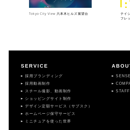
Tokyo City View 六本木ヒルズ展望台
テイ
フレ
SERVICE
ABOU
採用ブランディング
SENS
採用動画制作
COMP
スチール撮影、動画制作
STAFF
ショッピングサイト制作
デザイン定額サービス（サブスク）
ホームページ保守サービス
ミニチュアを使った世界