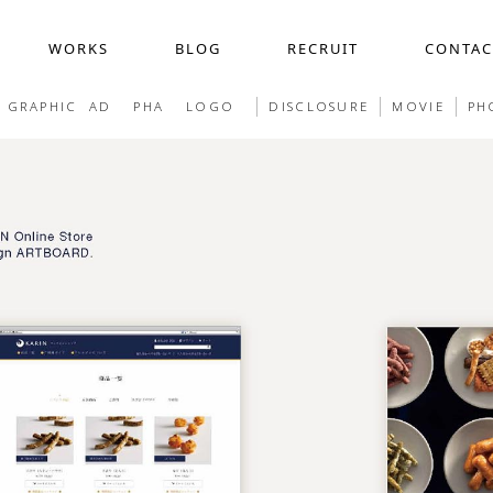
WORKS
BLOG
RECRUIT
CONTAC
GRAPHIC
AD
PHA
LOGO
DISCLOSURE
MOVIE
PH
採用動画制作
COMPANY
WEB
ス
作
デザイン定額サービス(サブスク)
ホー
界