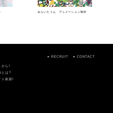
ト
みらいたうん アニメーション制作
RECRUIT
CONTACT
から!
値とは?
ト刷新!