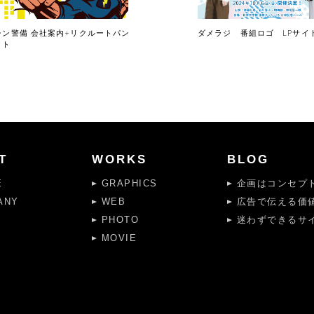
シン警備 会社案内+リクルートパン
ダメラジ 番組ロゴ LPサイ
ット
T
WORKS
BLOG
E
GRAPHICS
企画はコンセプト
ANY
WEB
広告で伝える価
PHOTO
迷わずできるサイ
MOVIE