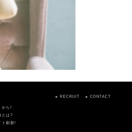
RECRUIT
CONTACT
から!
値とは?
ト刷新!