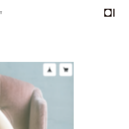
T
チール撮影、動画制作
PHOTO
STAFF
ムページ保守サービス