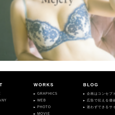
T
WORKS
BLOG
E
GRAPHICS
企画はコンセプト
ANY
WEB
広告で伝える価
PHOTO
迷わずできるサイ
MOVIE