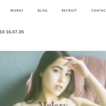
WORKS
BLOG
RECRUIT
CONTAC
 16.07.35
採用動画制作
COMPANY
WEB
ス
作
デザイン定額サービス(サブスク)
ホー
界