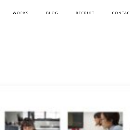
WORKS
BLOG
RECRUIT
CONTAC
採用動画制作
COMPANY
WEB
ス
作
デザイン定額サービス(サブスク)
ホー
界