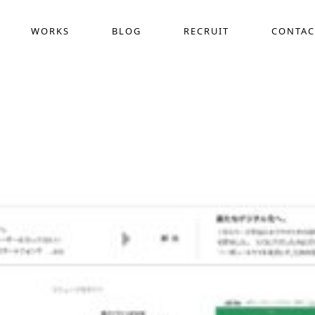
WORKS
BLOG
RECRUIT
CONTAC
採用動画制作
COMPANY
WEB
ス
作
デザイン定額サービス(サブスク)
ホー
界