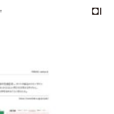
T
チール撮影、動画制作
PHOTO
STAFF
ムページ保守サービス