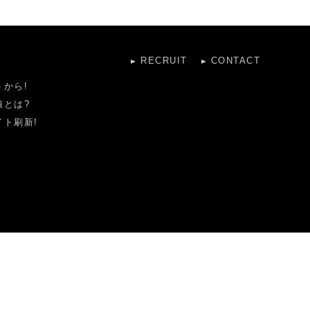
RECRUIT
CONTACT
から!
値とは?
ト刷新!