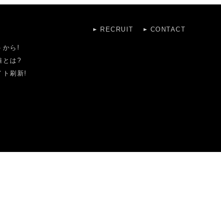
RECRUIT
CONTACT
から!
値とは?
ト刷新!