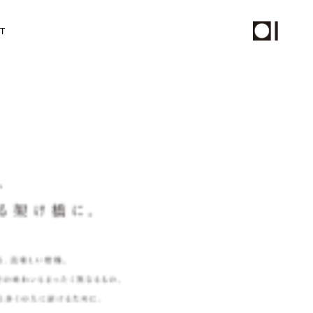
T
チール撮影、動画制作
PHOTO
STAFF
ムページ保守サービス