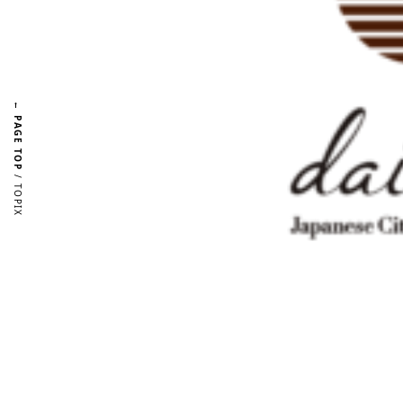
← PAGE TOP
/ TOPIX