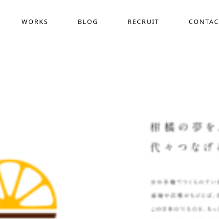
WORKS
BLOG
RECRUIT
CONTAC
採用動画制作
COMPANY
WEB
ス
作
デザイン定額サービス(サブスク)
ホー
界