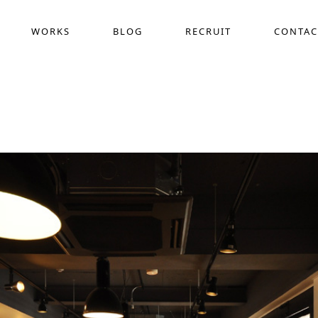
WORKS
BLOG
RECRUIT
CONTAC
採用動画制作
COMPANY
WEB
ス
作
デザイン定額サービス(サブスク)
ホー
界