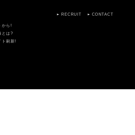
RECRUIT
CONTACT
から!
値とは?
ト刷新!