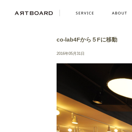
SERVICE
ABOUT
co-lab4Fから５Fに移動
SERVICE
ABOUT
WORKS
2016年05月31日
採用ブランディング
GRAPHICS
SENSE
ショッピングサイト制
MOVIE
ミニチュアを使った世