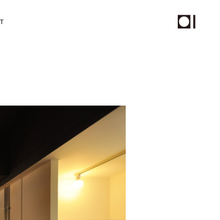
T
チール撮影、動画制作
PHOTO
STAFF
ムページ保守サービス