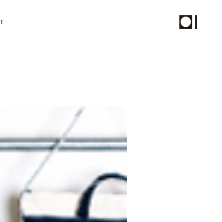
T
チール撮影、動画制作
PHOTO
STAFF
ムページ保守サービス