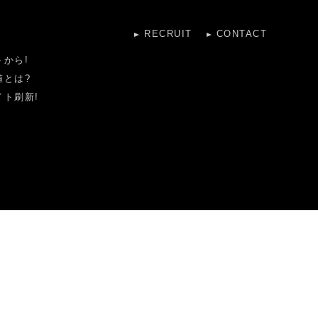
RECRUIT
CONTACT
から!
値とは?
ト刷新!