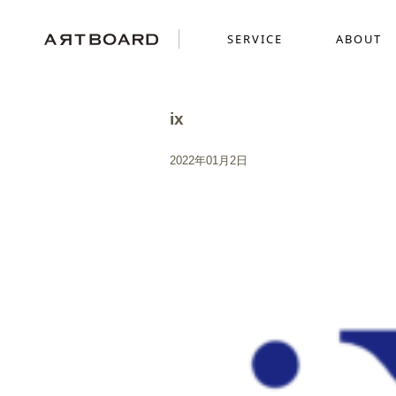
SERVICE
ABOUT
ix
SERVICE
ABOUT
WORKS
2022年01月2日
採用ブランディング
GRAPHICS
SENSE
ショッピングサイト制
MOVIE
ミニチュアを使った世