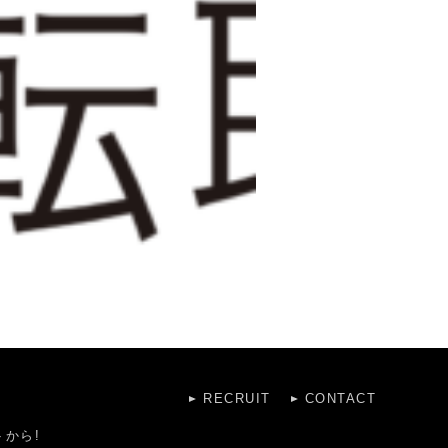
RECRUIT
CONTACT
から!