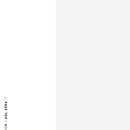
← PAGE TOP
/ WORKS