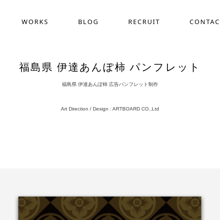
WORKS
BLOG
RECRUIT
CONTAC
福島県 伊達あんぽ柿 パンフレット
福島県 伊達あんぽ柿 広告パンフレット制作
Art Direction / Design : ARTBOARD CO.,Ltd
採用動画制作
COMPANY
WEB
ス
作
デザイン定額サービス(サブスク)
ホー
界