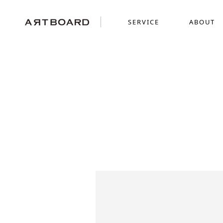
SERVICE
ABOUT
SERVICE
ABOUT
WORKS
採用ブランディング
GRAPHICS
SENSE
ショッピングサイト制
MOVIE
ミニチュアを使った世